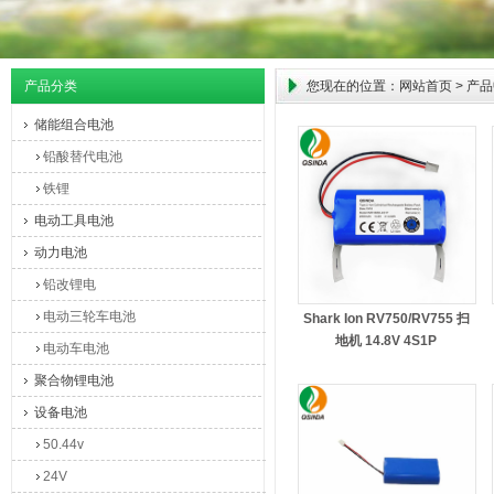
产品分类
您现在的位置：
网站首页
> 产
储能组合电池
铅酸替代电池
铁锂
电动工具电池
动力电池
铅改锂电
电动三轮车电池
Shark Ion RV750/RV755 扫
地机 14.8V 4S1P
电动车电池
聚合物锂电池
设备电池
50.44v
24V