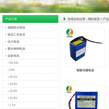
产品分类
您现在的位置：
网站首页
> 产
储能组合电池
电动工具电池
动力电池
聚合物锂电池
设备电池
50.44v
24V
智能马桶电池
25.2V
14.8V
12.8V
10.8V
7.2V