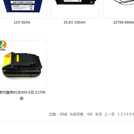
12V 50Ah
25.6V 100Ah
32700-600
替代德伟DCB205-5芯 21700
款
总数：69条 当前页数：
6
/6
首页
上一页
1
2
3
4
5