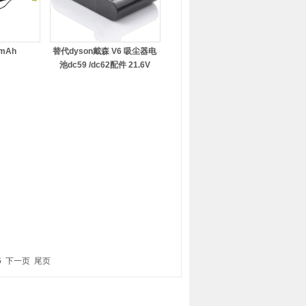
0mAh
替代dyson戴森 V6 吸尘器电
池dc59 /dc62配件 21.6V
6 下一页
尾页