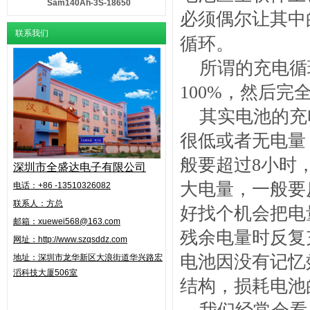
Sam140Ah-3S-18650
必须偶尔让其中
联系我们
循环。
所谓的充电循
100%，然后
其实电池的充
很低或者无电量
般要超过8小时
深圳市全盛达电子有限公司
大电量，一般要
电话：+86 -13510326082
联系人：方总
好找个机会把电
邮箱：xuewei568@163.com
残余电量时反复
网址：http://www.szqsddz.com
电池因没有记忆
地址：
深圳市龙华新区大浪街道华兴路
宏
滔科技大厦506室
结构，损耗电池